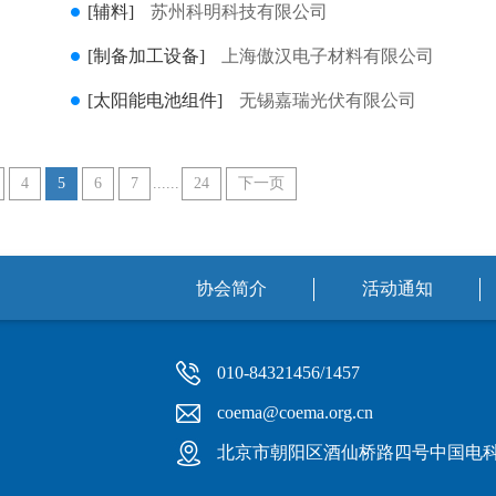
[辅料]
苏州科明科技有限公司
[制备加工设备]
上海傲汉电子材料有限公司
[太阳能电池组件]
无锡嘉瑞光伏有限公司
4
5
6
7
......
24
下一页
协会简介
活动通知
010-84321456/1457
coema@coema.org.cn
北京市朝阳区酒仙桥路四号中国电