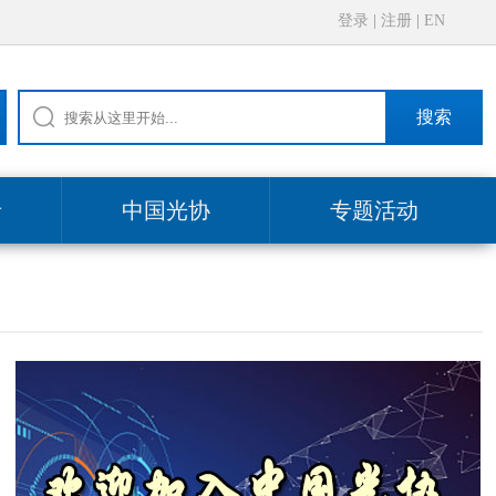
登录
|
注册
|
EN
搜索
录
中国光协
专题活动