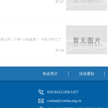
07-27
限公司（下称“云南鑫耀”）与客户签订了
.
07-24
协会简介
活动通知
010-84321456/1457
coema@coema.org.cn