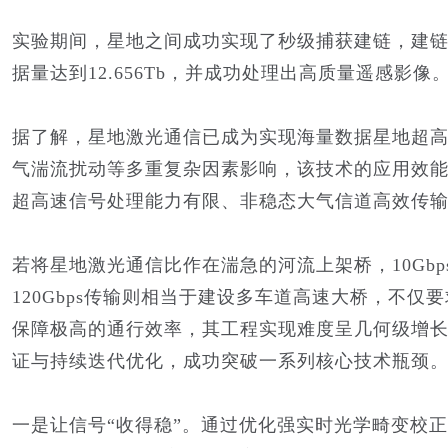
实验期间，星地之间成功实现了秒级捕获建链，建链成
据量达到12.656Tb，并成功处理出高质量遥感影像
据了解，星地激光通信已成为实现海量数据星地超
气湍流扰动等多重复杂因素影响，该技术的应用效
超高速信号处理能力有限、非稳态大气信道高效传
若将星地激光通信比作在湍急的河流上架桥，10Gb
120Gbps传输则相当于建设多车道高速大桥，不
保障极高的通行效率，其工程实现难度呈几何级增
证与持续迭代优化，成功突破一系列核心技术瓶颈
一是让信号“收得稳”。通过优化强实时光学畸变校