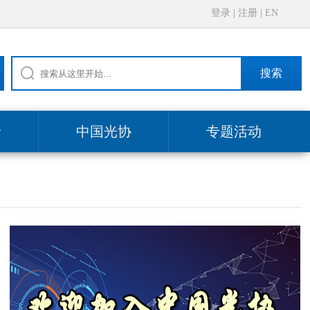
登录
|
注册
|
EN
搜索
录
中国光协
专题活动