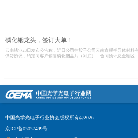
磷化铟龙头，签订大单！
云南锗业23日发布公告称，近日公司控股子公司云南鑫耀半导体材料有
供货协议，约定向客户销售磷化铟晶片（衬底），合同预计总金额区...
中国光学光电子行业协会版权所有@2026
京ICP备05057499号