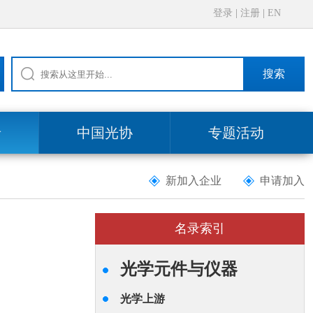
登录
|
注册
|
EN
搜索
录
中国光协
专题活动
新加入企业
申请加入
名录索引
光学元件与仪器
光学上游