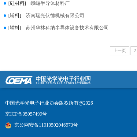
[硅材料]
峨嵋半导体材料厂
[辅料]
济南瑞光伏德机械有限公司
[辅料]
苏州华林科纳半导体设备技术有限公司
上一页
2
中国光学光电子行业协会版权所有@2026
京ICP备05057499号
京公网安备11010502046573号