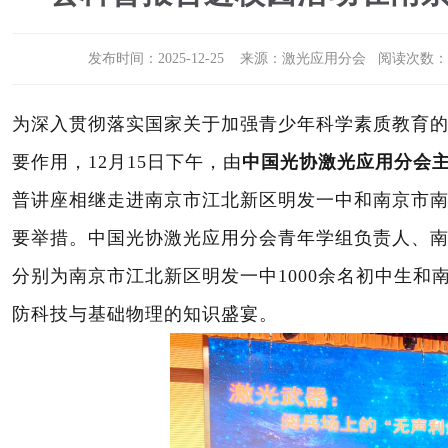
发布时间：2025-12-25 来源：激光应用分会 阅读次数：2
为深入贯彻落实国家关于加强青少年科学素质教育
要作用，
12
月
15
日下午，由
中国光协激光应用分会
普讲座相继
走进南京市江北新区明发一中和南京市
要举措。中国光协激光应用分会青年学组负责人、
分别为南京市江北新区明发一中
1
0
00
余名初中生和
防科技与基础物理的知识盛宴。