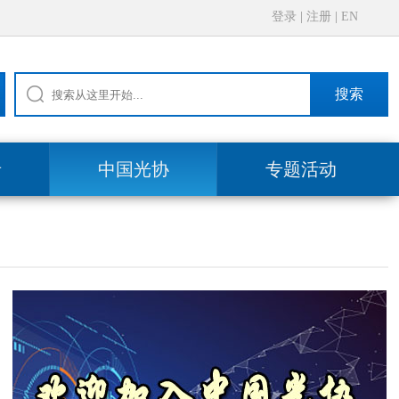
登录
|
注册
|
EN
搜索
录
中国光协
专题活动