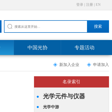
登录
|
注册
|
EN
搜索
录
中国光协
专题活动
新加入企业
申请加入
名录索引
光学元件与仪器
光学中游