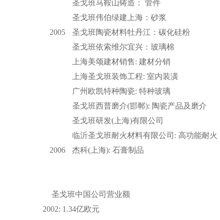
圣戈班马鞍山铸造： 管件
圣戈班伟伯绿建上海：砂浆
2005
圣戈班陶瓷材料牡丹江：碳化硅粉
圣戈班依索维尔宜兴：玻璃棉
上海美颂建材销售: 建材分销
上海圣戈班装饰工程: 室内装潢
广州欧凯特种陶瓷: 特种玻璃
圣戈班西普磨介(邯郸): 陶瓷产品及磨介
圣戈班研发(上海)有限公司
临沂圣戈班耐火材料有限公司: 高功能耐火
2006
杰科(上海): 石膏制品
圣戈班中国公司营业额
2002: 1.34亿欧元