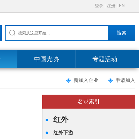
登录
|
注册
|
EN
搜索
录
中国光协
专题活动
新加入企业
申请加入
名录索引
红外
红外下游