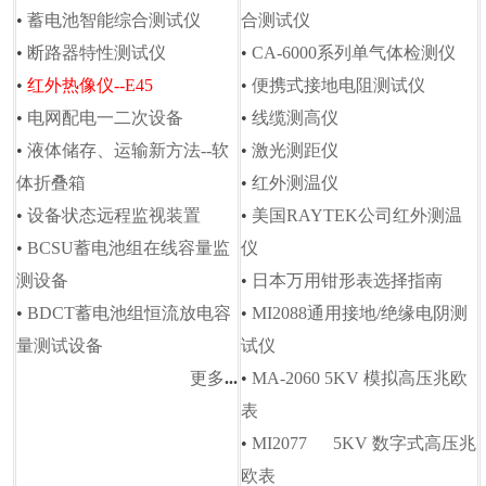
•
蓄电池智能综合测试仪
合测试仪
•
断路器特性测试仪
•
CA-6000系列单气体检测仪
•
红外热像仪--E45
•
便携式接地电阻测试仪
•
电网配电一二次设备
•
线缆测高仪
•
液体储存、运输新方法--软
•
激光测距仪
体折叠箱
•
红外测温仪
•
设备状态远程监视装置
•
美国RAYTEK公司红外测温
•
BCSU蓄电池组在线容量监
仪
测设备
•
日本万用钳形表选择指南
•
BDCT蓄电池组恒流放电容
•
MI2088通用接地/绝缘电阴测
量测试设备
试仪
更多
...
•
MA-2060 5KV 模拟高压兆欧
表
•
MI2077 5KV 数字式高压兆
欧表