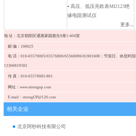
•
高压、低压兆欧表MI2123绝
缘电阻测试仪
更多
...
地 址：北京朝阳区通惠家园惠生8座1-404室
邮 编：100025
电 话：010-65579005/65576800/65568096/81901608；节假日、休息
13366819582
传 真：010-65579005-801
网址：www.strongup.com
E-mail：strongUP@126.com
相关企业
北京阿秒科技有限公司