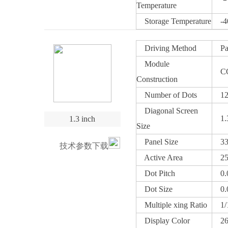
Temperature
Storage Temperature
-40
Driving Method
Pass
Module
C
Construction
Number of Dots
128
Diagonal Screen
1.3
1.3 inch
Size
Panel Size
33.
技术参数下载
Active Area
25.
Dot Pitch
0.0
Dot Size
0.0
Multiple xing Ratio
1/1
Display Color
260