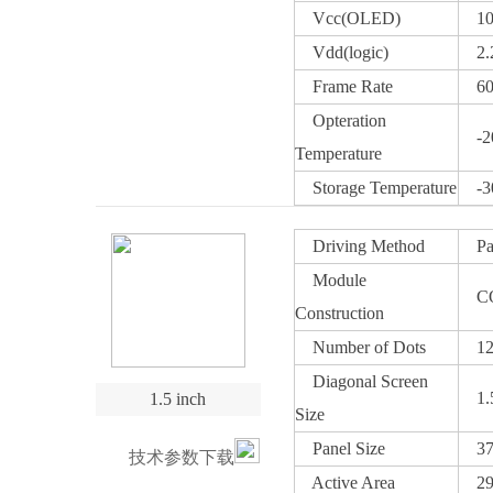
Vcc(OLED)
10～
Vdd(logic)
2.2
Frame Rate
60～
Opteration
-20
Temperature
Storage Temperature
-30
Driving Method
Pass
Module
CO
Construction
Number of Dots
128
Diagonal Screen
1.5
1.5 inch
Size
Panel Size
37.
技术参数下载
Active Area
29.