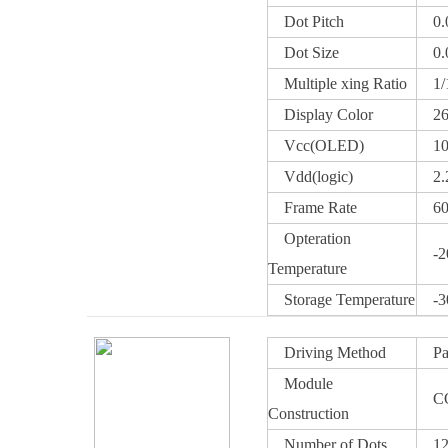
Dot Pitch
0.0
Dot Size
0.0
Multiple xing Ratio
1/1
Display Color
260
Vcc(OLED)
10～
Vdd(logic)
2.2
Frame Rate
60～
Opteration
-20
Temperature
Storage Temperature
-30
Driving Method
Pass
Module
C
Construction
Number of Dots
128