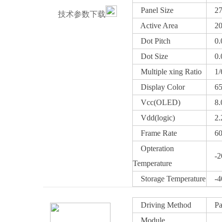
Panel Size
27.
技术参数下载
Active Area
20.
Dot Pitch
0.0
Dot Size
0.0
Multiple xing Ratio
1/6
Display Color
65K
Vcc(OLED)
8.0
Vdd(logic)
2.2
Frame Rate
60～
Opteration
-20
Temperature
Storage Temperature
-40
Driving Method
Pass
Module