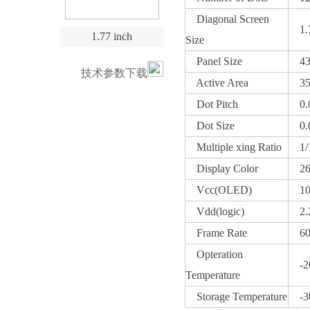
Diagonal Screen
1.7
1.77 inch
Size
Panel Size
43.
技术参数下载
Active Area
35.
Dot Pitch
0.0
Dot Size
0.0
Multiple xing Ratio
1/1
Display Color
260
Vcc(OLED)
10～
Vdd(logic)
2.2
Frame Rate
60～
Opteration
-20
Temperature
Storage Temperature
-30