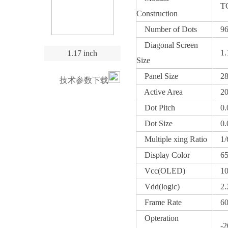
TC
Construction
Number of Dots
96x
Diagonal Screen
1.1
1.17 inch
Size
Panel Size
28.
技术参数下载
Active Area
20.
Dot Pitch
0.0
Dot Size
0.0
Multiple xing Ratio
1/6
Display Color
65K
Vcc(OLED)
10～
Vdd(logic)
2.2
Frame Rate
60～
Opteration
-20