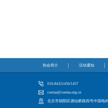
协会简介
活动通知
010-84321456/1457
coema@coema.org.cn
北京市朝阳区酒仙桥路四号中国电