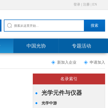
登录
|
注册
|
EN
搜索
录
中国光协
专题活动
新加入企业
申请加入
名录索引
光学元件与仪器
光学中游