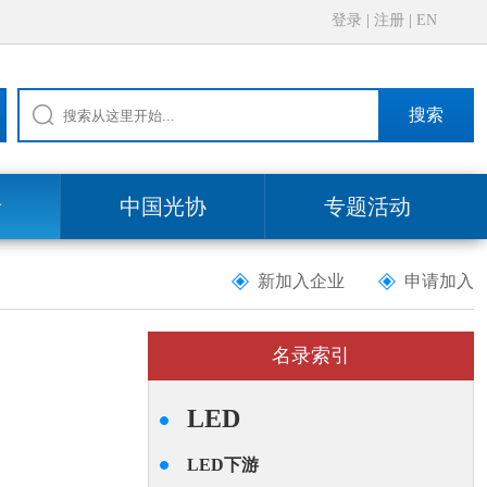
登录
|
注册
|
EN
搜索
录
中国光协
专题活动
新加入企业
申请加入
名录索引
LED
LED下游