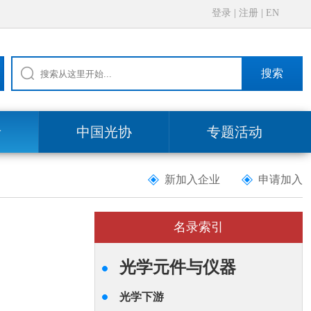
登录
|
注册
|
EN
搜索
录
中国光协
专题活动
新加入企业
申请加入
名录索引
光学元件与仪器
光学下游