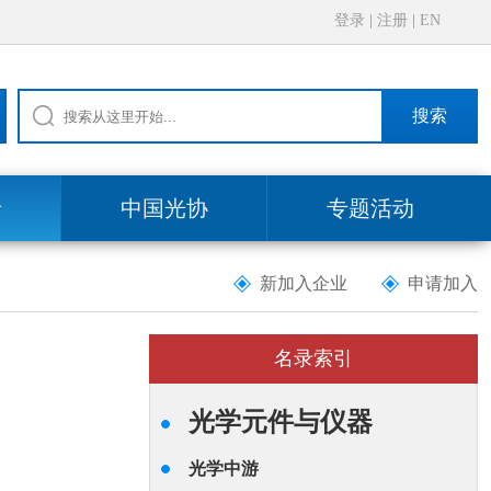
登录
|
注册
|
EN
搜索
录
中国光协
专题活动
新加入企业
申请加入
名录索引
光学元件与仪器
光学中游