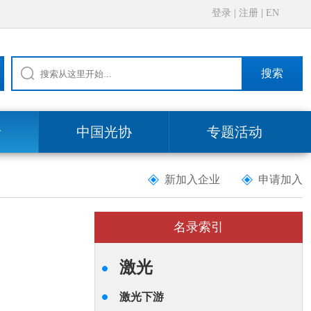
登录
|
注册
|
EN
搜索
录
中国光协
专题活动
新加入企业
申请加入
名录索引
激光
激光下游