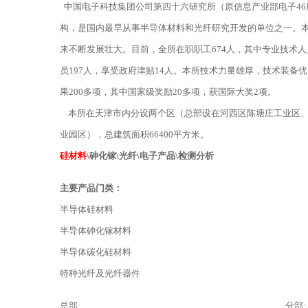
中国电子科技集团公司第四十六研究所（原信息产业部电子46
构，是国内最早从事半导体材料和光纤研究开发的单位之一。本所
来不断发展壮大。
目前，全所在职职工674人，其中专业技术人
员197人，享受政府津贴14人。本所技术力量雄厚，技术装备
果200多项，其中国家级奖励20多项，获国际大奖2项。
本所在天津市内分设两个区（总部设在河西区陈塘庄工业区、
业园区），总建筑面积66400平方米。
硅材料
\
砷化镓
\
光纤
\
电子产品
\
检测分析
主要产品门类：
半导体硅材料
半导体砷化镓材料
半导体碳化硅材料
特种光纤及光纤器件
总部:
分部: